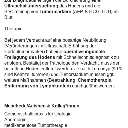
Zur Diagnostik
erfolgen die Durchführung einer
Ultraschalluntersuchung
des Hodens und die
Bestimmung von
Tumormarkern
(AFP, ß-HCG, LDH) im
Blut.
Therapie:
Bei jedem Verdacht auf eine bösartige Neubildung
(Veränderungen im Ultraschall, Erhöhung der
Hodentumormarker) hat eine
operative inguinale
Freilegung des Hodens
mit Schnellschnittdiagnostik zu
erfolgen. Bestätigt der Pathologe den Verdacht, muss der
betroffene Hoden entfernt werden. Je nach Tumortyp (90 %
sind Keimzelltumoren) und Tumorstadium müssen ggf.
weitere Maßnahmen (
Bestrahlung
,
Chemotherapie
,
Entfernung von Lymphknoten
) durchgeführt werden.
Meschede/Aeishen & Kolleg*innen
Gemeinschaftspraxis für Urologie
Andrologie,
medikamentöse Tumortherapie