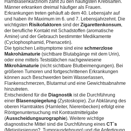
Harnblasenkarzinom zählt zu den häufigsten Krebsarten.
Männer erkranken dreimal häufiger als Frauen.
Erkrankungen treten gehäuft ab dem 40. Lebensjahr auf
und haben ihr Maximum im 6. und 7. Lebensjahrzehnt. Die
wichtigsten
Risikofaktoren
sind der
Zigarettenkonsum
,
der berufliche Kontakt mit Schadstoffen (aromatische
Amine) und der Gebrauch bestimmter Medikamente
(Cyclophosphamid, Phenacetin).
Die typischen Leitsymptome sind eine
schmerzlose
Makrohämaturie
(sichtbare Blutabgänge mit dem Urin),
oder eine mittels Teststäbchen nachgewiesene
Mikrohämaturie
(nicht sichtbare Blutbeimengungen). Bei
größeren Tumoren und fortgeschrittenen Erkrankungen
können auch Beschwerden beim Wasserlassen,
Flankenschmerzen, Blutarmut und eine Gewichtsabnahme
hinzutreten.
Entscheidend für die
Diagnostik
ist die Durchführung
einer
Blasenspiegelung
(Zystoskopie). Zur Abklärung des
oberen Harntraktes (Harnleiter, Nierenbecken) erfolgt eine
Röntgenuntersuchung mit Kontrastmittelgabe
(
Ausscheidungsurographie
). Weitere wichtige
diagnostische Mittel sind die Durchführung eines
CT`s
(Metastasierung?, Tumorausdehnung) und die Anfertigung