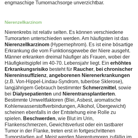
engmaschige Tumornachsorge unverzichtbar.
Nierenzellkarzinom
Nierenkrebs ist relativ selten. Es können verschiedene
Tumorarten unterschieden werden. Am häufigsten ist das
Nierenzellkarzinom
(Hypernephrom). Es ist eine bösartige
Erkrankung die vom Funktionsgewebe der Niere ausgeht.
Männer erkranken dreimal häufiger als Frauen, wobei der
Häufigkeitsgipfel im 40-70. Lebensjahr liegt. Ein
erhöhtes
Erkrankungsrisiko
besteht für
Raucher
,
bei chronischer
Niereninsuffizienz
,
angeborenen Nierenerkrankungen
(z.B. Von-Hippel-Lindau-Syndrom, tuberöse Sklerose),
langjährigem Gebrauch bestimmter
Schmerzmittel
, sowie
bei
Dialysepatienten
und
Nierentransplantierten
.
Bestimmte Umweltfaktoren (Blei, Asbest, aromatische
Kohlenwasserstoffverbindungen, Alkohol, Übergewicht)
scheinen ebenfalls in der Entstehung eine Rolle zu
spielen.
Beschwerden
, wie Blut im Urin,
Flankenschmerzen, Gewichtsverlust oder ein tastbarer
Tumor in der Flanke, treten erst in fortgeschrittenen
Tumorstadien auf. Meist werden Nierentumoren zufällig im