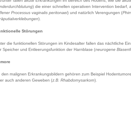
runter fallen akute Erkrankungen im Bereich des Hodens, wie die akut
nderdurchblutung
) die einer schnellen operativen Intervention bedarf
ffener Processus vaginalis peritonaei
) und natürlich Verengungen (
Phi
räputialverklebungen
).
nktionelle Störungen
ter die funktionellen Störungen im Kindesalter fallen das nächtliche Ei
r Speicher und Entleerungsfunktion der Harnblase (
neurogene Blasenf
umore
 den malignen Erkrankungsbildern gehören zum Beispiel Hodentumore,
er auch anderen Geweben (
z.B. Rhabdomysarkom
).