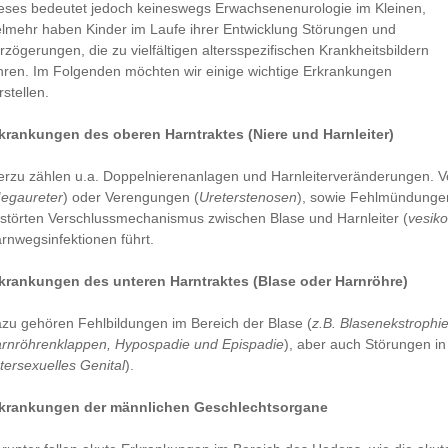
eses bedeutet jedoch keineswegs Erwachsenenurologie im Kleinen,
elmehr haben Kinder im Laufe ihrer Entwicklung Störungen und
rzögerungen, die zu vielfältigen altersspezifischen Krankheitsbildern
hren. Im Folgenden möchten wir einige wichtige Erkrankungen
rstellen.
krankungen des oberen Harntraktes (Niere und Harnleiter)
erzu zählen u.a. Doppelnierenanlagen und Harnleiterveränderungen. 
egaureter
) oder Verengungen (
Ureterstenosen
), sowie Fehlmündungen
störten Verschlussmechanismus zwischen Blase und Harnleiter (
vesiko
rnwegsinfektionen führt.
krankungen des unteren Harntraktes (Blase oder Harnröhre)
zu gehören Fehlbildungen im Bereich der Blase (
z.B. Blasenekstrophie
rnröhrenklappen, Hypospadie und Epispadie
), aber auch Störungen i
ntersexuelles Genital
).
krankungen der männlichen Geschlechtsorgane