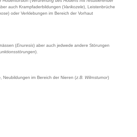
e Hodentorsion (
Verdrehung des Hodens mit resultierender
, aber auch Krampfaderbildungen (
Varikozele
), Leistenbrüche
mose
) oder Verklebungen im Bereich der Vorhaut
nnässen (
Enuresis
) aber auch jedwede andere Störungen
unktionsstörungen
).
 Neubildungen im Bereich der Nieren (
z.B. Wilmstumor
)