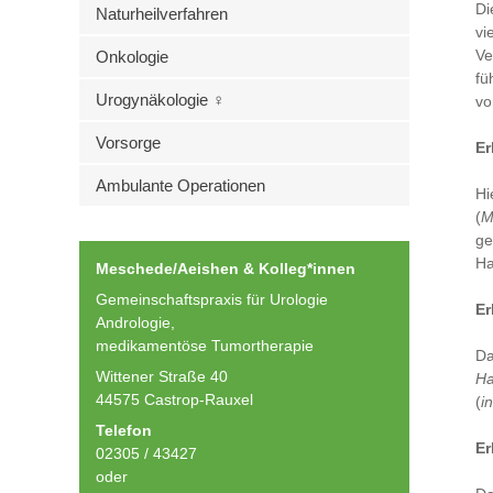
Di
Naturheilverfahren
vi
Ve
Onkologie
fü
Urogynäkologie ♀
vo
Vorsorge
Er
Ambulante Operationen
Hi
(
M
ge
Ha
Meschede/Aeishen & Kolleg*innen
Gemeinschaftspraxis für Urologie
Er
Andrologie,
medikamentöse Tumortherapie
Da
Wittener Straße 40
Ha
44575 Castrop-Rauxel
(
i
Telefon
Er
02305 / 43427
oder