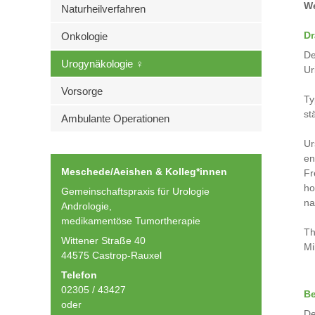
We
Naturheilverfahren
Dr
Onkologie
De
Urogynäkologie ♀
Ur
Vorsorge
Ty
st
Ambulante Operationen
Ur
en
Meschede/Aeishen & Kolleg*innen
Fr
ho
Gemeinschaftspraxis für Urologie
na
Andrologie,
medikamentöse Tumortherapie
Th
Wittener Straße 40
Mi
44575 Castrop-Rauxel
Telefon
02305 / 43427
Be
oder
De