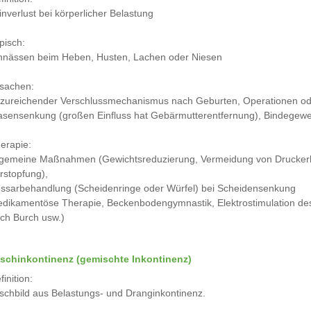
inverlust bei körperlicher Belastung
pisch:
nnässen beim Heben, Husten, Lachen oder Niesen
sachen:
zureichender Verschlussmechanismus nach Geburten, Operationen o
asensenkung (großen Einfluss hat Gebärmutterentfernung), Bindege
erapie:
lgemeine Maßnahmen (Gewichtsreduzierung, Vermeidung von Druckerh
rstopfung),
ssarbehandlung (Scheidenringe oder Würfel) bei Scheidensenkung
dikamentöse Therapie, Beckenbodengymnastik, Elektrostimulation de
ch Burch usw.)
schinkontinenz (gemischte Inkontinenz)
finition:
schbild aus Belastungs- und Dranginkontinenz.