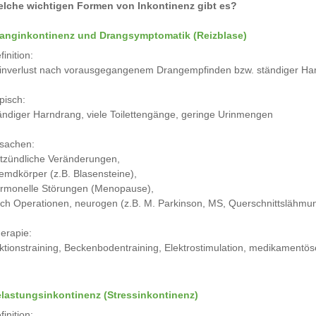
lche wichtigen Formen von Inkontinenz gibt es?
anginkontinenz und Drangsymptomatik (Reizblase)
finition:
inverlust nach vorausgegangenem Drangempfinden bzw. ständiger Ha
pisch:
ändiger Harndrang, viele Toilettengänge, geringe Urinmengen
sachen:
tzündliche Veränderungen,
emdkörper (z.B. Blasensteine),
rmonelle Störungen (Menopause),
ch Operationen, neurogen (z.B. M. Parkinson, MS, Querschnittslähmu
erapie:
ktionstraining, Beckenbodentraining, Elektrostimulation, medikamentö
lastungsinkontinenz (Stressinkontinenz)
finition: