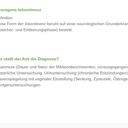
urogene Inkontinenz
finition:
ese Form der Inkontinenz beruht auf einer neurologischen Grunderkran
peicher- und Entleerungsphase) bewirkt.
e stellt der Arzt die Diagnose?
amnese (Dauer und Natur der Miktionsbeschwerden, vorausgegangene
rperliche Untersuchung, Urinuntersuchung (chronische Entzündungen),
asenspiegelung mit vaginaler Einstellung (Senkung, Zystozele, Östro
ntgenuntersuchungen.