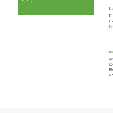
Ne
De
Di
(S
Wi
An
kö
Bl
Rö