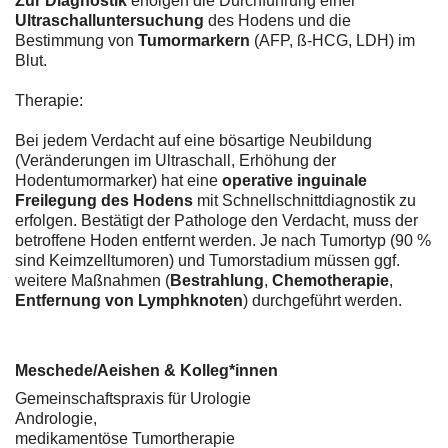
Zur Diagnostik
erfolgen die Durchführung einer
Ultraschalluntersuchung
des Hodens und die
Bestimmung von
Tumormarkern
(AFP, ß-HCG, LDH) im
Blut.
Therapie:
Bei jedem Verdacht auf eine bösartige Neubildung
(Veränderungen im Ultraschall, Erhöhung der
Hodentumormarker) hat eine
operative inguinale
Freilegung des Hodens
mit Schnellschnittdiagnostik zu
erfolgen. Bestätigt der Pathologe den Verdacht, muss der
betroffene Hoden entfernt werden. Je nach Tumortyp (90 %
sind Keimzelltumoren) und Tumorstadium müssen ggf.
weitere Maßnahmen (
Bestrahlung
,
Chemotherapie
,
Entfernung von Lymphknoten
) durchgeführt werden.
Meschede/Aeishen & Kolleg*innen
Gemeinschaftspraxis für Urologie
Andrologie,
medikamentöse Tumortherapie