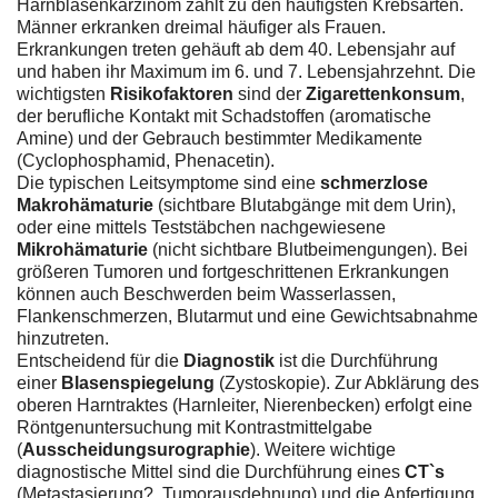
Harnblasenkarzinom zählt zu den häufigsten Krebsarten.
Männer erkranken dreimal häufiger als Frauen.
Erkrankungen treten gehäuft ab dem 40. Lebensjahr auf
und haben ihr Maximum im 6. und 7. Lebensjahrzehnt. Die
wichtigsten
Risikofaktoren
sind der
Zigarettenkonsum
,
der berufliche Kontakt mit Schadstoffen (aromatische
Amine) und der Gebrauch bestimmter Medikamente
(Cyclophosphamid, Phenacetin).
Die typischen Leitsymptome sind eine
schmerzlose
Makrohämaturie
(sichtbare Blutabgänge mit dem Urin),
oder eine mittels Teststäbchen nachgewiesene
Mikrohämaturie
(nicht sichtbare Blutbeimengungen). Bei
größeren Tumoren und fortgeschrittenen Erkrankungen
können auch Beschwerden beim Wasserlassen,
Flankenschmerzen, Blutarmut und eine Gewichtsabnahme
hinzutreten.
Entscheidend für die
Diagnostik
ist die Durchführung
einer
Blasenspiegelung
(Zystoskopie). Zur Abklärung des
oberen Harntraktes (Harnleiter, Nierenbecken) erfolgt eine
Röntgenuntersuchung mit Kontrastmittelgabe
(
Ausscheidungsurographie
). Weitere wichtige
diagnostische Mittel sind die Durchführung eines
CT`s
(Metastasierung?, Tumorausdehnung) und die Anfertigung