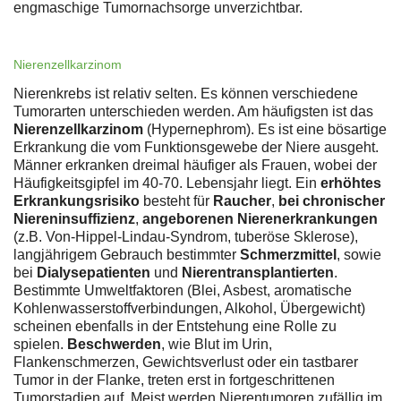
engmaschige Tumornachsorge unverzichtbar.
Nierenzellkarzinom
Nierenkrebs ist relativ selten. Es können verschiedene
Tumorarten unterschieden werden. Am häufigsten ist das
Nierenzellkarzinom
(Hypernephrom). Es ist eine bösartige
Erkrankung die vom Funktionsgewebe der Niere ausgeht.
Männer erkranken dreimal häufiger als Frauen, wobei der
Häufigkeitsgipfel im 40-70. Lebensjahr liegt. Ein
erhöhtes
Erkrankungsrisiko
besteht für
Raucher
,
bei chronischer
Niereninsuffizienz
,
angeborenen Nierenerkrankungen
(z.B. Von-Hippel-Lindau-Syndrom, tuberöse Sklerose),
langjährigem Gebrauch bestimmter
Schmerzmittel
, sowie
bei
Dialysepatienten
und
Nierentransplantierten
.
Bestimmte Umweltfaktoren (Blei, Asbest, aromatische
Kohlenwasserstoffverbindungen, Alkohol, Übergewicht)
scheinen ebenfalls in der Entstehung eine Rolle zu
spielen.
Beschwerden
, wie Blut im Urin,
Flankenschmerzen, Gewichtsverlust oder ein tastbarer
Tumor in der Flanke, treten erst in fortgeschrittenen
Tumorstadien auf. Meist werden Nierentumoren zufällig im