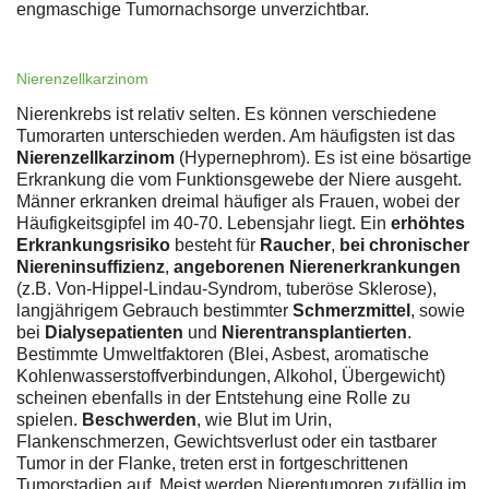
engmaschige Tumornachsorge unverzichtbar.
Nierenzellkarzinom
Nierenkrebs ist relativ selten. Es können verschiedene
Tumorarten unterschieden werden. Am häufigsten ist das
Nierenzellkarzinom
(Hypernephrom). Es ist eine bösartige
Erkrankung die vom Funktionsgewebe der Niere ausgeht.
Männer erkranken dreimal häufiger als Frauen, wobei der
Häufigkeitsgipfel im 40-70. Lebensjahr liegt. Ein
erhöhtes
Erkrankungsrisiko
besteht für
Raucher
,
bei chronischer
Niereninsuffizienz
,
angeborenen Nierenerkrankungen
(z.B. Von-Hippel-Lindau-Syndrom, tuberöse Sklerose),
langjährigem Gebrauch bestimmter
Schmerzmittel
, sowie
bei
Dialysepatienten
und
Nierentransplantierten
.
Bestimmte Umweltfaktoren (Blei, Asbest, aromatische
Kohlenwasserstoffverbindungen, Alkohol, Übergewicht)
scheinen ebenfalls in der Entstehung eine Rolle zu
spielen.
Beschwerden
, wie Blut im Urin,
Flankenschmerzen, Gewichtsverlust oder ein tastbarer
Tumor in der Flanke, treten erst in fortgeschrittenen
Tumorstadien auf. Meist werden Nierentumoren zufällig im