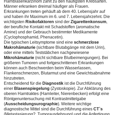
Harnblasenkarzinom zählt zu den häufigsten Krebsarten.
Männer erkranken dreimal häufiger als Frauen.
Erkrankungen treten gehäuft ab dem 40. Lebensjahr auf
und haben ihr Maximum im 6. und 7. Lebensjahrzehnt. Die
wichtigsten
Risikofaktoren
sind der
Zigarettenkonsum
,
der berufliche Kontakt mit Schadstoffen (aromatische
Amine) und der Gebrauch bestimmter Medikamente
(Cyclophosphamid, Phenacetin).
Die typischen Leitsymptome sind eine
schmerzlose
Makrohämaturie
(sichtbare Blutabgänge mit dem Urin),
oder eine mittels Teststäbchen nachgewiesene
Mikrohämaturie
(nicht sichtbare Blutbeimengungen). Bei
größeren Tumoren und fortgeschrittenen Erkrankungen
können auch Beschwerden beim Wasserlassen,
Flankenschmerzen, Blutarmut und eine Gewichtsabnahme
hinzutreten.
Entscheidend für die
Diagnostik
ist die Durchführung
einer
Blasenspiegelung
(Zystoskopie). Zur Abklärung des
oberen Harntraktes (Harnleiter, Nierenbecken) erfolgt eine
Röntgenuntersuchung mit Kontrastmittelgabe
(
Ausscheidungsurographie
). Weitere wichtige
diagnostische Mittel sind die Durchführung eines
CT`s
(Metastasierung?, Tumorausdehnung) und die Anfertigung