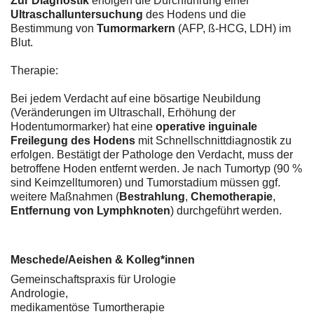
Zur Diagnostik
erfolgen die Durchführung einer
Ultraschalluntersuchung
des Hodens und die
Bestimmung von
Tumormarkern
(AFP, ß-HCG, LDH) im
Blut.
Therapie:
Bei jedem Verdacht auf eine bösartige Neubildung
(Veränderungen im Ultraschall, Erhöhung der
Hodentumormarker) hat eine
operative inguinale
Freilegung des Hodens
mit Schnellschnittdiagnostik zu
erfolgen. Bestätigt der Pathologe den Verdacht, muss der
betroffene Hoden entfernt werden. Je nach Tumortyp (90 %
sind Keimzelltumoren) und Tumorstadium müssen ggf.
weitere Maßnahmen (
Bestrahlung
,
Chemotherapie
,
Entfernung von Lymphknoten
) durchgeführt werden.
Meschede/Aeishen & Kolleg*innen
Gemeinschaftspraxis für Urologie
Andrologie,
medikamentöse Tumortherapie