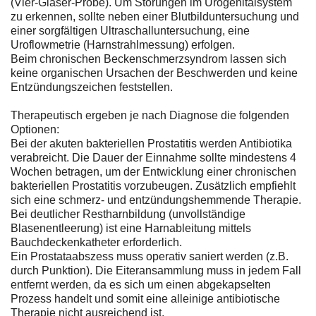
(Vier-Gläser-Probe). Um Störungen im Urogenitalsystem
zu erkennen, sollte neben einer Blutbilduntersuchung und
einer sorgfältigen Ultraschalluntersuchung, eine
Uroflowmetrie (Harnstrahlmessung) erfolgen.
Beim chronischen Beckenschmerzsyndrom lassen sich
keine organischen Ursachen der Beschwerden und keine
Entzündungszeichen feststellen.
Therapeutisch ergeben je nach Diagnose die folgenden
Optionen:
Bei der akuten bakteriellen Prostatitis werden Antibiotika
verabreicht. Die Dauer der Einnahme sollte mindestens 4
Wochen betragen, um der Entwicklung einer chronischen
bakteriellen Prostatitis vorzubeugen. Zusätzlich empfiehlt
sich eine schmerz- und entzündungshemmende Therapie.
Bei deutlicher Restharnbildung (unvollständige
Blasenentleerung) ist eine Harnableitung mittels
Bauchdeckenkatheter erforderlich.
Ein Prostataabszess muss operativ saniert werden (z.B.
durch Punktion). Die Eiteransammlung muss in jedem Fall
entfernt werden, da es sich um einen abgekapselten
Prozess handelt und somit eine alleinige antibiotische
Therapie nicht ausreichend ist.