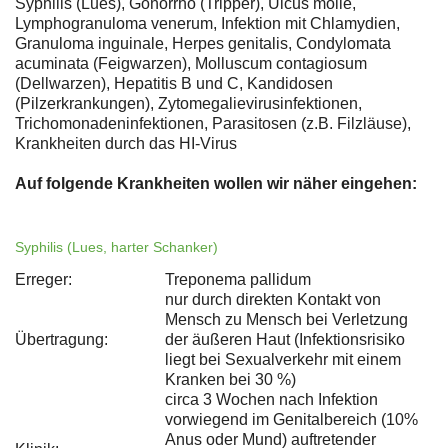
Syphilis (Lues), Gonorrhö (Tripper), Ulcus molle,
Lymphogranuloma venerum, Infektion mit Chlamydien,
Granuloma inguinale, Herpes genitalis, Condylomata
acuminata (Feigwarzen), Molluscum contagiosum
(Dellwarzen), Hepatitis B und C, Kandidosen
(Pilzerkrankungen), Zytomegalievirusinfektionen,
Trichomonadeninfektionen, Parasitosen (z.B. Filzläuse),
Krankheiten durch das HI-Virus
Auf folgende Krankheiten wollen wir näher eingehen:
Syphilis (Lues, harter Schanker)
Erreger:
Treponema pallidum
nur durch direkten Kontakt von
Mensch zu Mensch bei Verletzung
Übertragung:
der äußeren Haut (Infektionsrisiko
liegt bei Sexualverkehr mit einem
Kranken bei 30 %)
circa 3 Wochen nach Infektion
vorwiegend im Genitalbereich (10%
Anus oder Mund) auftretender