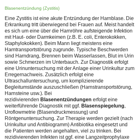
Blasenentzündung (Zystitis)
Eine Zystitis ist eine akute Entzündung der Harnblase. Die
Erkrankung tritt überwiegend bei Frauen auf. Meist handelt
es sich um eine über die Harnröhre aufsteigende Infektion
mit Haut- oder Darmkeimen (z.B. E. coli, Enterokokken,
Staphylokokken). Beim Mann liegt meistens eine
Harntransportstörung zugrunde. Typische Beschwerden
sind Harndrang, Brennen beim Wasserlassen, Blut im Urin
sowie Schmerzen im Unterbauch. Zur Diagnostik erfolgt
eine Urinuntersuchung mit der Anlage einer Urinkultur zum
Erregernachweis. Zusätzlich erfolgt eine
Ultraschalluntersuchung, um komplizierende
Begleitumstände auszuschließen (Harnstransportstörung,
Harnsteine usw.). Bei
rezidivierenden
Blasenentzündungen
erfolgt eine
weiterführende Diagnostik mit ggf.
Blasenspiegelung
,
Uroflowmetrie (Blasendruckmessung) und
Röntgenuntersuchung. Zur Therapie werden gezielt (nach
Urinkultur und Antibiogramm) Antibiotika eingesetzt und
die Patienten werden angehalten, viel zu trinken. Bei
rezidivierenden Infekten ist ggf. eine Langzeitprophylaxe