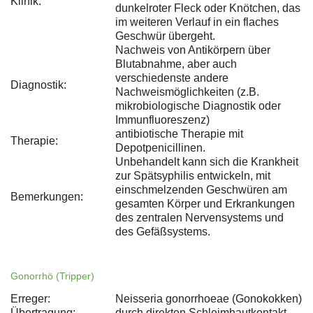
Klinik:
dunkelroter Fleck oder Knötchen, das
im weiteren Verlauf in ein flaches
Geschwür übergeht.
Nachweis von Antikörpern über
Blutabnahme, aber auch
verschiedenste andere
Diagnostik:
Nachweismöglichkeiten (z.B.
mikrobiologische Diagnostik oder
Immunfluoreszenz)
antibiotische Therapie mit
Therapie:
Depotpenicillinen.
Unbehandelt kann sich die Krankheit
zur Spätsyphilis entwickeln, mit
einschmelzenden Geschwüren am
Bemerkungen:
gesamten Körper und Erkrankungen
des zentralen Nervensystems und
des Gefäßsystems.
Gonorrhö (Tripper)
Erreger:
Neisseria gonorrhoeae (Gonokokken)
Übertragung:
durch direkten Schleimhautkontakt