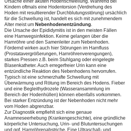
Ursache einer akuten Hodenschwellung. Während bei
Kindern oftmals eine Hodentorsion (Verdrehung des
Hoden mit resultierender Durchblutungsstörung) ursächlich
für die Schwellung ist, handelt es sich mit zunehmendem
Alter meist um
Nebenhodenentzündung
.
Die Ursache der Epididymitis ist in den meisten Fällen
eine Harnwegsinfektion. Keime gelangen über die
Harnröhre und den Samenleiter zum Nebenhoden.
Fördernd wirken auch hier Störungen im Harnfluss
(Prostatavergrößerungen, Harnröhrenverengungen),
starkes Pressen z.B. beim Stuhlgang oder eingelegte
Blasenkatheter. Auch erregerfreier Urin kann eine
entzündliche Reaktion des Nebenhodens hervorrufen.
Typisch ist eine schmerzhafte Schwellung mit
Überwärmung und Rötung im Bereich des Hodens. Fieber
und eine Begleithydrozele (Wasseransammlung im
Bereich der Hodenhüllen) können ebenfalls vorkommen.
Bei starker Entzündung ist der Nebenhoden nicht mehr
vom Hoden abgrenzbar.
Zur Diagnostik empfiehlt sich eine genaue
Anamneseerhebung (Krankengeschichte), eine gründliche
körperliche Untersuchung, Urin- und Blutuntersuchungen
und ggf. Harnröhrenabstriche. Eine Ultraschall- und