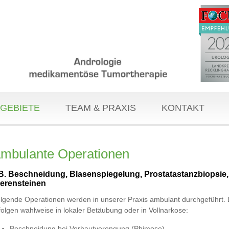
GEBIETE
TEAM & PRAXIS
KONTAKT
mbulante Operationen
B. Beschneidung, Blasenspiegelung, Prostatastanzbiopsie, S
ierensteinen
lgende Operationen werden in unserer Praxis ambulant durchgeführt. 
folgen wahlweise in lokaler Betäubung oder in Vollnarkose:
Beschneidung bei Vorhautverengung (Phimose)